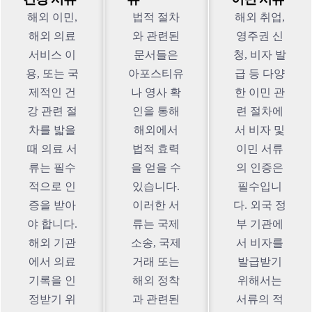
해외 이민,
법적 절차
해외 취업,
해외 의료
와 관련된
영주권 신
서비스 이
문서들은
청, 비자 발
용, 또는 국
아포스티유
급 등 다양
제적인 건
나 영사 확
한 이민 관
강 관련 절
인을 통해
련 절차에
차를 밟을
해외에서
서 비자 및
때 의료 서
법적 효력
이민 서류
류는 필수
을 얻을 수
의 인증은
적으로 인
있습니다.
필수입니
증을 받아
이러한 서
다. 외국 정
야 합니다.
류는 국제
부 기관에
해외 기관
소송, 국제
서 비자를
에서 의료
거래 또는
발급받기
기록을 인
해외 정착
위해서는
정받기 위
과 관련된
서류의 적