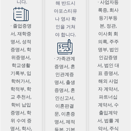
니다.
· 사업자등
해 반드시
록증, 회사
아포스티유
등기부등
나 영사 확
· 졸업증명
본, 정관,
인을 거쳐
서, 재학증
이사회 회
야 합니다.
명서, 성적
의록, 주주
증명서, 학
명부, 법인
위증명서,
인감증명
· 가족관계
학교생활
서, 법인 대
증명서, 혼
기록부, 입
표 증명서,
인관계증
학허가서,
해외 사업
명서, 출생
학적부, 학
자 계약서,
증명서, 혼
교 추천서,
파트너십
인신고서,
학비 납입
계약서, 수
이혼판결
증명서, 학
출입계약
문, 이혼증
위 수여 증
서, 법률 계
명서, 제적
명서, 학사,
약서, 주식
등본, 기본