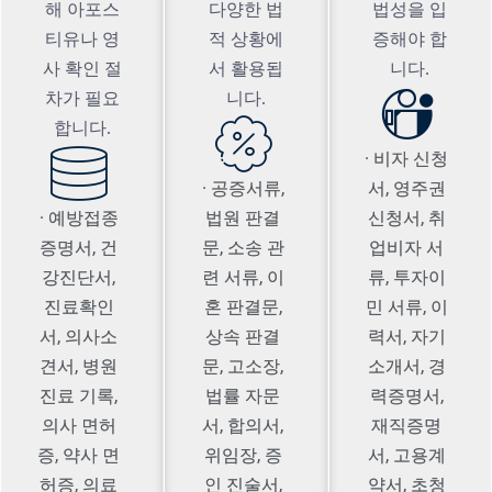
해 아포스
다양한 법
법성을 입
티유나 영
적 상황에
증해야 합
사 확인 절
서 활용됩
니다.
차가 필요
니다.
합니다.
· 비자 신청
· 공증서류,
서, 영주권
· 예방접종
법원 판결
신청서, 취
증명서, 건
문, 소송 관
업비자 서
강진단서,
련 서류, 이
류, 투자이
진료확인
혼 판결문,
민 서류, 이
서, 의사소
상속 판결
력서, 자기
견서, 병원
문, 고소장,
소개서, 경
진료 기록,
법률 자문
력증명서,
의사 면허
서, 합의서,
재직증명
증, 약사 면
위임장, 증
서, 고용계
허증, 의료
인 진술서,
약서, 초청