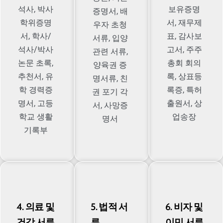
석사, 박사
보유증명
증명서, 배
학위증명
서, 재무제
우자 초청
서, 학사/
표, 감사보
서류, 입양
석사/박사
고서, 주주
관련 서류,
논문 초록,
총회 회의
양육권 증
추천서, 유
록, 상표등
명서류, 친
학 경력증
록증, 특허
권 포기 각
명서, 고등
출원서, 상
서, 사망증
학교 생활
업송장
명서
기록부
4. 의료 및
5. 법적 서
6. 비자 및
건강 서류
류
이민 서류