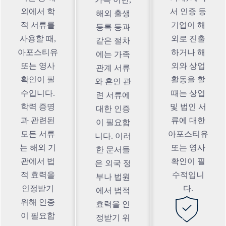
외에서 학
서 인증 등
해외 출생
적 서류를
기업이 해
등록 등과
사용할 때,
외로 진출
같은 절차
아포스티유
하거나 해
에는 가족
또는 영사
외와 상업
관계 서류
확인이 필
활동을 할
와 혼인 관
수입니다.
때는 상업
련 서류에
학력 증명
및 법인 서
대한 인증
과 관련된
류에 대한
이 필요합
모든 서류
아포스티유
니다. 이러
는 해외 기
또는 영사
한 문서들
관에서 법
확인이 필
은 외국 정
적 효력을
수적입니
부나 법원
인정받기
다.
에서 법적
위해 인증
효력을 인
이 필요합
정받기 위