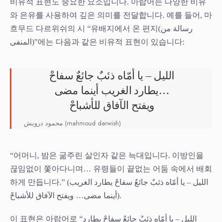
비유적 표현도 중요한 요소입니다. 아랍어는 다양한 비유
와 은유를 사용하여 깊은 의미를 전달합니다. 예를 들어, 마
흐무드 다르위쉬의 시 “유배지에서 온 편지(رسالة من
المنفى)”에는 다음과 같은 비유적 표현이 있습니다:
الليل – يا أمّاه ذئبٌ جائعٌ سفاحْ
يطارد الغريب أينما مضى…
ويفتح الآفاق للأشباحْ
محمود درويش (mahmoud darwish)
“어머니, 밤은 굶주린 살인자 같은 늑대입니다. 이방인을
끊임없이 쫓아다니며… 유령들이 끝없는 어둠 속에서 배회
하게 만듭니다.” (الليل – يا أمّاه ذئبٌ جائعٌ سفاحْ يطارد الغريب
أينما مضى… ويفتح الآفاق للأشباحْ).
이 표현은 아랍어로 “الليل – يا أمّاه ذئبٌ جائعٌ سفاحْ يطارد