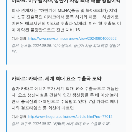
이라크: 이수앱지스, 상반기 사상 최대 매출·영업이익
회사 관계자는 “하반기에 MENA(중동 및 북아프리카) 지역
내 신규 진출국인 이라크에서 품목 허가와 제품… 하반기로
이연된 에브서틴의 이라크 수출과 알제리, 이란 향 수출도 이
미 계약된 물량만으로도 전년 대비 16…
기사 링크:
https://www.newspim.com/news/view/20240904000952
출처: 뉴스핌. 2024.09.06. “이수앱지스, 상반기 사상 최대 매출·영업이
익”.
카타르: 카타르, 세계 최대 요소 수출국 도약
증가 카타르 에너지부가 세계 최대 요소 수출국으로 거듭난
다. 요소 생산시설을 건설해 연간 생산량을 두 배 이상 늘리
면서 중국산의 대체안으로 주목받고 있다. 7일 카타르 에너
지와 걸프타임스 등 외신에 따르면…
기사 링크:
http://www.theguru.co.kr/news/article.html?no=77012
출처: 더구루. 2024.09.07. “
카타르
, 세계 최대 요소 수출국 도약”.