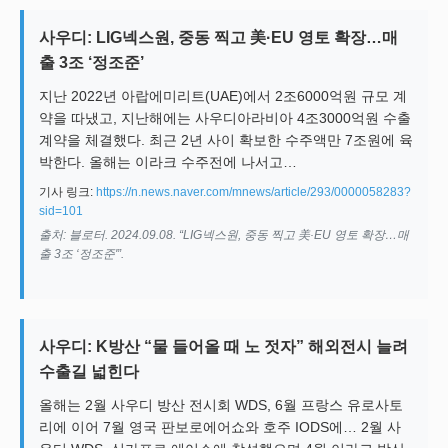
사우디: LIG넥스원, 중동 찍고 美·EU 영토 확장…매
출 3조 ‘정조준’
지난 2022년 아랍에미리트(UAE)에서 2조6000억원 규모 계
약을 따냈고, 지난해에는 사우디아라비아 4조3000억원 수출
계약을 체결했다. 최근 2년 사이 확보한 수주액만 7조원에 육
박한다. 올해는 이라크 수주전에 나서고…
기사 링크:
https://n.news.naver.com/mnews/article/293/0000058283?
sid=101
출처: 블로터. 2024.09.08. “LIG넥스원, 중동 찍고 美·EU 영토 확장…매
출 3조 ‘정조준'”.
사우디: K방산 “물 들어올 때 노 젓자” 해외전시 늘려
수출길 넓힌다
올해는 2월 사우디 방산 전시회 WDS, 6월 프랑스 유로사토
리에 이어 7월 영국 판보로에어쇼와 호주 IODS에… 2월 사