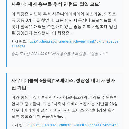
사우디: 재계 총수들 추석 연휴도 ‘열일 모드’
이 회장은 지난해 추석 사우디아라비아와 이스라엘, 이집트
등 중동 3개국을 찾았다. 그는 당시 네옴시티 프로젝트를 비
롯해 탈석유 개혁을 추진하고 있는 중동 지역 사업확대 방안
을 경영진과 논의했다. 이 회장은…
기사 링크:
https://it.chosun.com/news/articleView.html?idxno=202309
2122976
출처: IT조선. 2024.09.07. “재계 총수들 추석 연휴도 ‘열일 모드'”.
사우디: [클릭 e종목]”모베이스, 성장성 대비 저평가
된 기업”
이와 함께 사우디아라비아 시어모터스와의 계약도 주목해야
한다고 강조한다. 그는 “자회사 모베이스전자는 지난달 26일
사우디아라비아 전기차 회사 ‘시어모터스’와 멀티펑션·휠리
모콘 통합스위치 공급계약을…
기사 링크:
https://n.news.naver.com/mnews/article/277/0005468945?