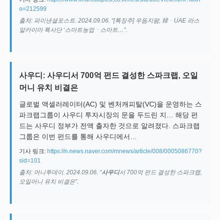
o=212599
출처: 파이낸셜포스트. 2024.09.06. “[특징주] 우듬지팜, 韓ㆍUAE 라스
알카이마 특사단 ‘스마트농업ㆍ스마트…”.
사우디: 사우디서 700억 펀드 결성한 스파크랩, 오일
머니 유치 비결은
글로벌 액셀러레이터(AC) 및 벤처캐피탈(VC)을 운영하는 스
파크랩그룹이 사우디 투자시장의 문을 두드린 지… 해당 펀
드는 사우디 정부가 전액 출자한 것으로 알려졌다. 스파크랩
그룹은 이번 펀드를 통해 사우디에서…
기사 링크:
https://n.news.naver.com/mnews/article/008/0005086770?
sid=101
출처: 머니투데이. 2024.09.06. “
사우디
서 700억 펀드 결성한 스파크랩,
오일머니 유치 비결은”.