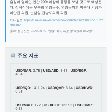
출길이 열리면 연간 200t 이상의 물량을 보낼 것으로 예상된
다. 선적식에는 우승희 영암군수, 영암군의회 박종대 의장과
이만진 의원, 손남일 전남도의회 의원…
기사 링크:
https://n.news.naver.com/mnews/article/662/0000051652?
sid=102
출처: 농민신문. 2024.09.09. “명품 ‘학이 머문 쌀’ 5번째 미국행”.
주요 지표
USD/SAR
: 3.75 |
USD/AED
: 3.67 |
USD/EGP
:
48.43
USD/IQD
: 1311.24 |
USD/QAR
: 3.64 |
USD/KWD
:
0.31
USD/MAD
: 9.72 |
USD/DZD
: 132.52 |
USD/OMR
:
0.38