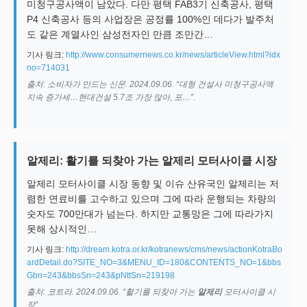
미청구공사액이 남았다. 다만 평택 FAB3기 신축공사, 평택
P4 신축공사 등의 사업장은 공정률 100%인 데다가 발주처
도 같은 계열사인 삼성전자인 만큼 조만간…
기사 링크:
http://www.consumernews.co.kr/news/articleView.html?idx
no=714031
출처: 소비자가 만드는 신문. 2024.09.06. “대형 건설사 미청구공사액
지속 증가세…현대건설 5.7조 가장 많아, 포…”.
알제리: 활기를 되찾아 가는 알제리 모터사이클 시장
알제리 모터사이클 시장 동향 및 이슈 산유국인 알제리는 저
렴한 연료비를 고수하고 있으며 그에 따라 운행되는 차량의
숫자도 700만대가 넘는다. 하지만 교통망은 그에 따라가지
못해 상시적인…
기사 링크:
http://dream.kotra.or.kr/kotranews/cms/news/actionKotraBo
ardDetail.do?SITE_NO=3&MENU_ID=180&CONTENTS_NO=1&bbs
Gbn=243&bbsSn=243&pNttSn=219198
출처: 코트라. 2024.09.06. “활기를 되찾아 가는
알제리
모터사이클 시
장”.