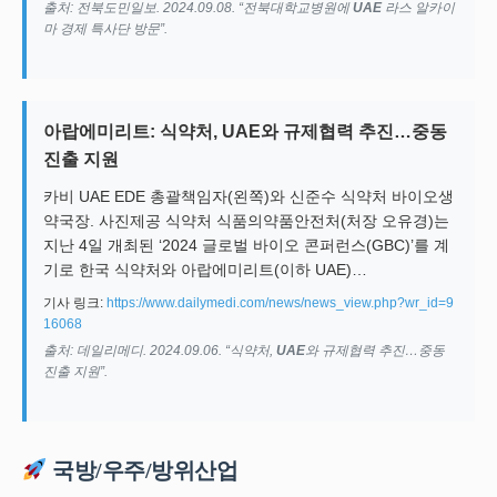
출처: 전북도민일보. 2024.09.08. “전북대학교병원에
UAE
라스 알카이
마 경제 특사단 방문”.
아랍에미리트: 식약처, UAE와 규제협력 추진…중동
진출 지원
카비 UAE EDE 총괄책임자(왼쪽)와 신준수 식약처 바이오생
약국장. 사진제공 식약처 식품의약품안전처(처장 오유경)는
지난 4일 개최된 ‘2024 글로벌 바이오 콘퍼런스(GBC)’를 계
기로 한국 식약처와 아랍에미리트(이하 UAE)…
기사 링크:
https://www.dailymedi.com/news/news_view.php?wr_id=9
16068
출처: 데일리메디. 2024.09.06. “식약처,
UAE
와 규제협력 추진…중동
진출 지원”.
국방/우주/방위산업