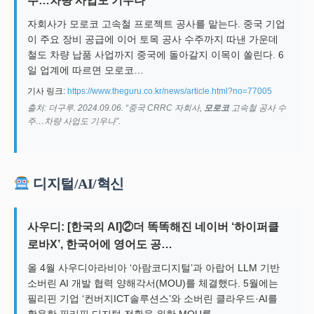
주…차량 사업도 기우나
자회사가 모로코 고속철 프로젝트 공사를 맡는다. 중국 기업
이 주요 장비 공급에 이어 토목 공사 수주까지 따낸 가운데
철도 차량 납품 사업까지 중국에 돌아갈지 이목이 쏠린다. 6
일 업계에 따르면 모로코…
기사 링크:
https://www.theguru.co.kr/news/article.html?no=77005
출처: 더구루. 2024.09.06. “중국 CRRC 자회사,
모로코
고속철 공사 수
주…차량 사업도 기우나”.
디지털/AI/혁신
사우디: [한국의 AI]②더 똑똑해진 네이버 ‘하이퍼클
로바X’, 한국어에 영어도 공…
올 4월 사우디아라비아 ‘아람코디지털’과 아랍어 LLM 기반
소버린 AI 개발 협력 양해각서(MOU)를 체결했다. 5월에는
필리핀 기업 ‘컨버지ICT솔루션스’와 소버린 클라우드·AI를