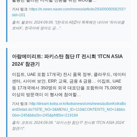
활용한 필리핀 디지털 전환을 위한 MOU를…
기사 링크:
https://n.news.naver.com/mnews/article/293/0000058255?
sid=101
출처: 블로터. 2024.09.06. “[한국의 AI]②더 똑똑해진 네이버 ‘하이퍼클
로바X’, 한국어에 영어도 공…”.
아랍에미리트: 파키스탄 첨단 IT 전시회 ‘ITCN ASIA
2024’ 참관기
이집트, UAE 포함 17개국) 전시 품목 정부, 클라우드, 데이터
센터, 사이버 보안, ERP, 교육, 금융 & 금융… 이집트, UAE
등 17개국에서 350명의 외국 대표단을 포함하여 75,000명
이상의 방문객이 이 행사에 참여할…
기사 링크:
http://dream.kotra.or.kr/kotranews/cms/news/actionKotraBo
ardDetail.do?SITE_NO=3&MENU_ID=110&CONTENTS_NO=1&bbs
Gbn=245&bbsSn=245&pNttSn=219184
출처: 코트라. 2024.09.06. “파키스탄 첨단 IT 전시회 ‘ITCN ASIA 2024’
참관기”.