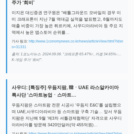
주가 ‘희비’
이지은 대신증권 연구원은 “배틀그라운드 모바일의 경우 이
미 크래프톤이 지난 7월 역대급 실적을 발표했고, 8월까지도
매출 비중이 가장 높은 튀르키예, 사우디아라비아 등 주요 지
역에서 높은 앱스토어 순위를…
기사 링크:
http://www.1conomynews.co.kr/news/articleView.html?idxn
o=31331
출처: 1코노미뉴스. 2024.09.06. “크래프톤 65.47%↑, 카겜 34.65%↓…
K-게임 주가 ‘희비'”.
사우디: [특징주] 우듬지팜, 韓ㆍUAE 라스알카이마
특사단 ‘스마트농업ㆍ스마트…
우듬지팜은 스마트팜 전문 시공사 ‘우듬지 E&C’를 설립했으
며 UAE,사우디아라비아 등 스마트팜 구축 기술… 앞서 우듬
지팜은 지난해 9월 ‘제3차 셔틀경제협력단’ 자격으로 사우디
아라비아를 방문해 3420만달러(약 455억원)…
기사 링크:
https://www.financialpost.co.kr/news/articleView.html?idxn