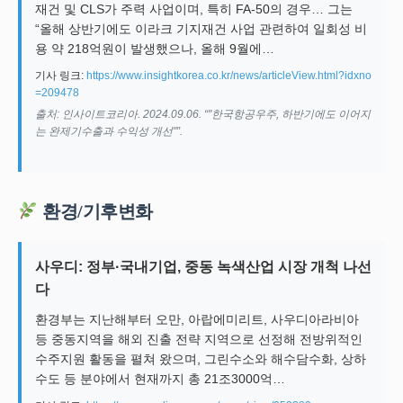
재건 및 CLS가 주력 사업이며, 특히 FA-50의 경우… 그는
“올해 상반기에도 이라크 기지재건 사업 관련하여 일회성 비
용 약 218억원이 발생했으나, 올해 9월에…
기사 링크:
https://www.insightkorea.co.kr/news/articleView.html?idxno
=209478
출처: 인사이트코리아. 2024.09.06. “"한국항공우주, 하반기에도 이어지
는 완제기수출과 수익성 개선"”.
환경/기후변화
사우디: 정부·국내기업, 중동 녹색산업 시장 개척 나선
다
환경부는 지난해부터 오만, 아랍에미리트, 사우디아라비아
등 중동지역을 해외 진출 전략 지역으로 선정해 전방위적인
수주지원 활동을 펼쳐 왔으며, 그린수소와 해수담수화, 상하
수도 등 분야에서 현재까지 총 21조3000억…