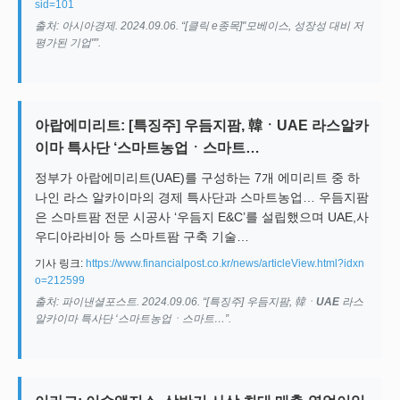
sid=101
출처: 아시아경제. 2024.09.06. “[클릭 e종목]"모베이스, 성장성 대비 저
평가된 기업"”.
아랍에미리트: [특징주] 우듬지팜, 韓ㆍUAE 라스알카
이마 특사단 ‘스마트농업ㆍ스마트…
정부가 아랍에미리트(UAE)를 구성하는 7개 에미리트 중 하
나인 라스 알카이마의 경제 특사단과 스마트농업… 우듬지팜
은 스마트팜 전문 시공사 ‘우듬지 E&C’를 설립했으며 UAE,사
우디아라비아 등 스마트팜 구축 기술…
기사 링크:
https://www.financialpost.co.kr/news/articleView.html?idxn
o=212599
출처: 파이낸셜포스트. 2024.09.06. “[특징주] 우듬지팜, 韓ㆍ
UAE
라스
알카이마 특사단 ‘스마트농업ㆍ스마트…”.