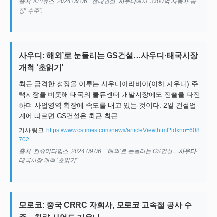
출처: KPI뉴스. 2024.09.06. “현대건설,
사우디
에서 ‘3300억 자동차 공
장’ 수주”.
사우디: 해외’로 눈돌리는 GS건설…사우디·태국시장
개척 ‘초읽기’
최근 급격한 성장을 이루는 사우디아라비아(이하 사우디) 주
택시장을 비롯해 태국의 물류센터 개발시장에도 진출을 타진
하며 사업영역 확장에 속도를 내고 있는 것이다. 2일 건설업
계에 따르면 GS건설은 최근 최근…
기사 링크:
https://www.cstimes.com/news/articleView.html?idxno=608
702
출처: 컨슈머타임스. 2024.09.06. “‘해외’로 눈돌리는 GS건설…
사우디
·
태국시장 개척 ‘초읽기'”.
모로코: 중국 CRRC 자회사, 모로코 고속철 공사 수