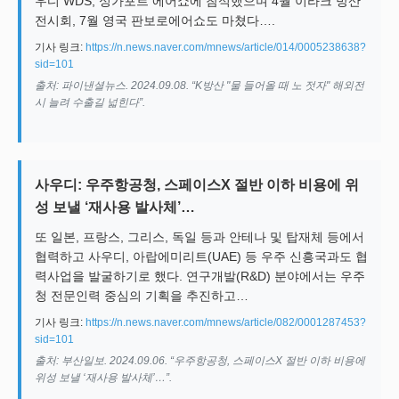
우디 WDS, 싱가포르 에어쇼에 참석했으며 4월 이라크 방산
전시회, 7월 영국 판보로에어쇼도 마쳤다….
기사 링크:
https://n.news.naver.com/mnews/article/014/0005238638?
sid=101
출처: 파이낸셜뉴스. 2024.09.08. “K방산 "물 들어올 때 노 젓자" 해외전
시 늘려 수출길 넓힌다”.
사우디: 우주항공청, 스페이스X 절반 이하 비용에 위
성 보낼 ‘재사용 발사체’…
또 일본, 프랑스, 그리스, 독일 등과 안테나 및 탑재체 등에서
협력하고 사우디, 아랍에미리트(UAE) 등 우주 신흥국과도 협
력사업을 발굴하기로 했다. 연구개발(R&D) 분야에서는 우주
청 전문인력 중심의 기획을 추진하고…
기사 링크:
https://n.news.naver.com/mnews/article/082/0001287453?
sid=101
출처: 부산일보. 2024.09.06. “우주항공청, 스페이스X 절반 이하 비용에
위성 보낼 ‘재사용 발사체’…”.