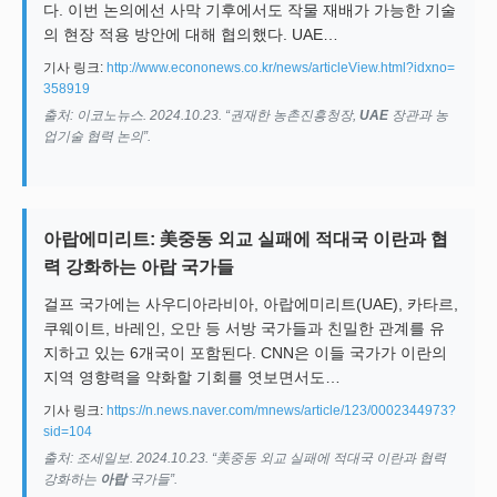
다. 이번 논의에선 사막 기후에서도 작물 재배가 가능한 기술
의 현장 적용 방안에 대해 협의했다. UAE…
기사 링크:
http://www.econonews.co.kr/news/articleView.html?idxno=
358919
출처: 이코노뉴스. 2024.10.23. “권재한 농촌진흥청장,
UAE
장관과 농
업기술 협력 논의”.
아랍에미리트: 美중동 외교 실패에 적대국 이란과 협
력 강화하는 아랍 국가들
걸프 국가에는 사우디아라비아, 아랍에미리트(UAE), 카타르,
쿠웨이트, 바레인, 오만 등 서방 국가들과 친밀한 관계를 유
지하고 있는 6개국이 포함된다. CNN은 이들 국가가 이란의
지역 영향력을 약화할 기회를 엿보면서도…
기사 링크:
https://n.news.naver.com/mnews/article/123/0002344973?
sid=104
출처: 조세일보. 2024.10.23. “美중동 외교 실패에 적대국 이란과 협력
강화하는
아랍
국가들”.