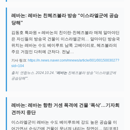
레바논: 레바논 친헤즈볼라 방송 “이스라엘군에 공습
당해”
김동호 특파원 = 레바논의 친이란·친헤즈볼라 매체 알마야딘
은 자신들의 방송국 건물이 이스라엘군의… 알마야딘 방송국
위치는 레바논 수도 베이루트 남쪽 고베이리로, 헤즈볼라의
주요 거점인 다히예 근처다. 전날…
기사 링크:
https://n.news.naver.com/mnews/article/001/0015003027?
sid=104
출처: 연합뉴스. 2024.10.24. “
레바논
친헤즈볼라 방송 "이스라엘군에
공습당해"”.
레바논: 레바논 향한 거센 폭격에 건물 ‘폭삭’…기자회
견까지 중단
이스라엘군이 레바논 수도 베이루트에 강도 높은 공습을 이
어가면서 순식간에 건물이 무너져 내리는 장면이… [리포트]