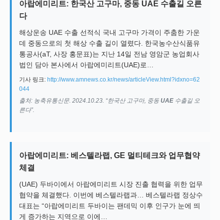
아랍에미리트: 한국산 고구마, 중동 UAE 수출길 오른
다
해상운송 UAE 수출 선적식 국내 고구마 가격이 주춤한 가운
데 중동으로의 첫 해상 수출 길이 열렸다. 한국농수산식품유
통공사(aT, 사장 홍문표)는 지난 14일 전남 영암군 농업회사
법인 담아 본사에서 아랍에미리트(UAE)로…
기사 링크:
http://www.amnews.co.kr/news/articleView.html?idxno=62
044
출처: 농축유통신문. 2024.10.23. “한국산 고구마, 중동
UAE
수출길 오
른다”.
아랍에미리트: 베스텔라랩, GE 멀티테크와 업무협약
체결
(UAE) 두바이에서 아랍에미리트 시장 진출 협력을 위한 업무
협약을 체결했다. 이번에 베스텔라랩과… 베스텔라랩 정상수
대표는 “아랍에미리트 두바이는 팬데믹 이후 인구가 눈에 띄
게 증가하는 지역으로 이에…