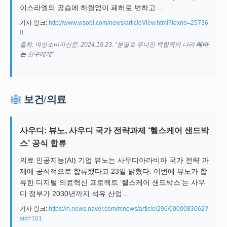
이스라엘의 공습에 하릴없이 폐허로 변하고…
기사 링크:
http://www.wsobi.com/news/articleView.html?idxno=25736
0
출처: 여성소비자신문. 2024.10.23. “분열로 무너진 백향목의 나라
레바
논
친구에게”.
보건/의료
사우디: 뷰노, 사우디 국가 전략과제 ‘헬스케어 샌드박
스’ 공식 합류
의료 인공지능(AI) 기업 뷰노는 사우디아라비아 국가 전략 과
제에 공식적으로 합류했다고 23일 밝혔다. 이번에 뷰노가 합
류한 디지털 의료혁신 프로젝트 ‘헬스케어 샌드박스’는 사우
디 정부가 2030년까지 석유 산업…
기사 링크:
https://n.news.naver.com/mnews/article/296/0000083062?
sid=101