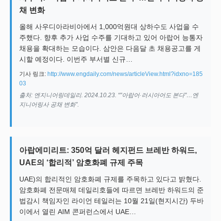
채 변화
올해 사우디아라비아에서 1,000억원대 상하수도 사업을 수
주했다. 향후 추가 사업 수주를 기대하고 있어 아랍어 능통자
채용을 확대하는 모습이다. 삼안은 다음달 초 채용공고를 게
시할 예정이다. 이번주 부서별 신규…
기사 링크:
http://www.engdaily.com/news/articleView.html?idxno=185
03
출처: 엔지니어링데일리. 2024.10.23. “"아랍어·러시아어도 본다"…엔
지니어링사 공채 변화”.
아랍에미리트: 350억 달러 헤지펀드 브레반 하워드,
UAE의 ‘합리적’ 암호화폐 규제 주목
UAE)의 합리적인 암호화폐 규제를 주목하고 있다고 밝혔다.
암호화폐 전문매체 데일리호들에 따르면 브레반 하워드의 준
법감시 책임자인 라이언 테일러는 10월 21일(현지시간) 두바
이에서 열린 AIM 콘퍼런스에서 UAE…