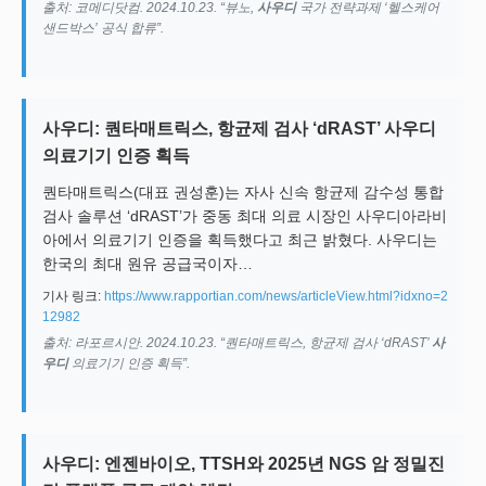
출처: 코메디닷컴. 2024.10.23. “뷰노,
사우디
국가 전략과제 ‘헬스케어
샌드박스’ 공식 합류”.
사우디: 퀀타매트릭스, 항균제 검사 ‘dRAST’ 사우디
의료기기 인증 획득
퀀타매트릭스(대표 권성훈)는 자사 신속 항균제 감수성 통합
검사 솔루션 ‘dRAST’가 중동 최대 의료 시장인 사우디아라비
아에서 의료기기 인증을 획득했다고 최근 밝혔다. 사우디는
한국의 최대 원유 공급국이자…
기사 링크:
https://www.rapportian.com/news/articleView.html?idxno=2
12982
출처: 라포르시안. 2024.10.23. “퀀타매트릭스, 항균제 검사 ‘dRAST’
사
우디
의료기기 인증 획득”.
사우디: 엔젠바이오, TTSH와 2025년 NGS 암 정밀진