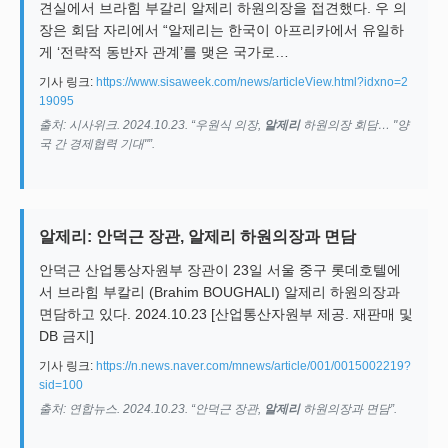
견실에서 브라힘 부갈리 알제리 하원의장을 접견했다. 우 의
장은 회담 자리에서 “알제리는 한국이 아프리카에서 유일하
게 ‘전략적 동반자 관계’를 맺은 국가로…
기사 링크:
https://www.sisaweek.com/news/articleView.html?idxno=2
19095
출처: 시사위크. 2024.10.23. “우원식 의장,
알제리
하원의장 회담… "양
국 간 경제협력 기대"”.
알제리: 안덕근 장관, 알제리 하원의장과 면담
안덕근 산업통상자원부 장관이 23일 서울 중구 롯데호텔에
서 브라힘 부칼리 (Brahim BOUGHALI) 알제리 하원의장과
면담하고 있다. 2024.10.23 [산업통산자원부 제공. 재판매 및
DB 금지]
기사 링크:
https://n.news.naver.com/mnews/article/001/0015002219?
sid=100
출처: 연합뉴스. 2024.10.23. “안덕근 장관,
알제리
하원의장과 면담”.