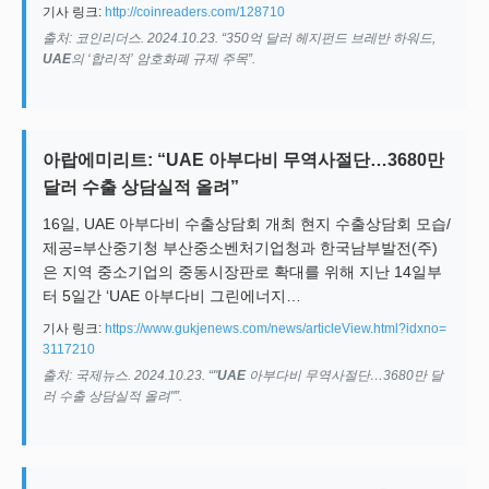
기사 링크:
http://coinreaders.com/128710
출처: 코인리더스. 2024.10.23. “350억 달러 헤지펀드 브레반 하워드,
UAE
의 ‘합리적’ 암호화폐 규제 주목”.
아랍에미리트: “UAE 아부다비 무역사절단…3680만
달러 수출 상담실적 올려”
16일, UAE 아부다비 수출상담회 개최 현지 수출상담회 모습/
제공=부산중기청 부산중소벤처기업청과 한국남부발전(주)
은 지역 중소기업의 중동시장판로 확대를 위해 지난 14일부
터 5일간 ‘UAE 아부다비 그린에너지…
기사 링크:
https://www.gukjenews.com/news/articleView.html?idxno=
3117210
출처: 국제뉴스. 2024.10.23. “"
UAE
아부다비 무역사절단…3680만 달
러 수출 상담실적 올려"”.