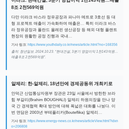
이라크: 현대건설, 3분기 영업이익 1천143억원…매출
8조 2천569억원
다만 이라크 바스라 정유공장과 파나마 메트로 3호선 등 대
형 프로젝트 매출이 가속화하며 매출은… 특히 이라크 바스
라 정유공장과 폴란드 올레핀 생산공장 등 해외 대형 플랜트
현장의 원활한 공정 진행과 국내…
기사 링크:
https://www.youthdaily.co.kr/news/article.html?no=168356
출처: 청년일보. 2024.10.23. “현대건설, 3분기 영업이익 1천143억원…
매출 8조 2천569억원”.
알제리: 한-알제리, 18년만에 경제공동위 개최키로
안덕근 산업통상자원부 장관은 23일 서울에서 방한한 브라
힘 부갈리(Brahim BOUGHALI) 알제리 하원의장을 만나 양
국 간 경제협력 확대 방안에 대해 폭넓은 대화를 나눴다. 이
번 면담은 2003년 부테플리카(Bouteflika) 알제리…
기사 링크:
https://www.energy-news.co.kr/news/articleView.html?idxn
o=206808