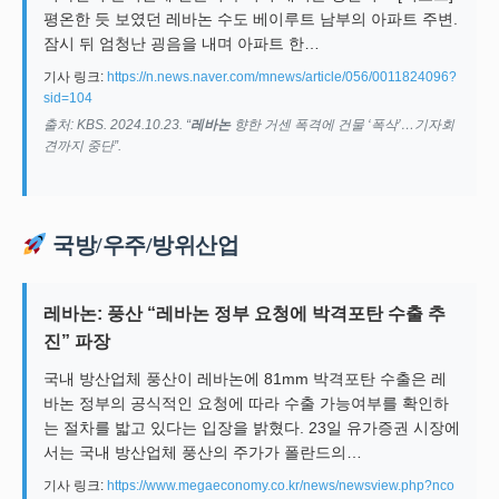
평온한 듯 보였던 레바논 수도 베이루트 남부의 아파트 주변.
잠시 뒤 엄청난 굉음을 내며 아파트 한…
기사 링크:
https://n.news.naver.com/mnews/article/056/0011824096?
sid=104
출처: KBS. 2024.10.23. “
레바논
향한 거센 폭격에 건물 ‘폭삭’…기자회
견까지 중단”.
국방/우주/방위산업
레바논: 풍산 “레바논 정부 요청에 박격포탄 수출 추
진” 파장
국내 방산업체 풍산이 레바논에 81mm 박격포탄 수출은 레
바논 정부의 공식적인 요청에 따라 수출 가능여부를 확인하
는 절차를 밟고 있다는 입장을 밝혔다. 23일 유가증권 시장에
서는 국내 방산업체 풍산의 주가가 폴란드의…
기사 링크:
https://www.megaeconomy.co.kr/news/newsview.php?nco