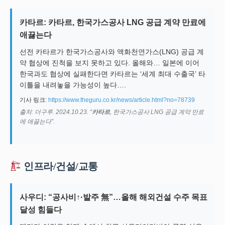
카타르: 카타르, 한국가스공사 LNG 공급 계약 만료에
애끓는다
선전 카타르가 한국가스공사와 액화천연가스(LNG) 공급 계
약 협상에 진척을 보지 못하고 있다. 올해와… 일본에 이어
한국과도 협상에 실패한다면 카타르는 ‘세계 최대 수출국’ 타
이틀을 내려놓을 가능성이 높다….
기사 링크:
https://www.theguru.co.kr/news/article.html?no=78739
출처: 더구루. 2024.10.23. “
카타르
, 한국가스공사 LNG 공급 계약 만료
에 애끓는다”.
인프라/건설/교통
사우디: “공사비↑·발주 無”…올해 해외건설 수주 목표
달성 힘들다