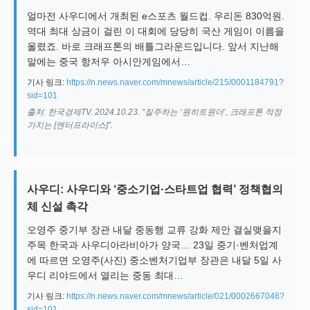
얼마전 사우디에서 개최된 e스포츠 월드컵. 우리돈 830억원.
역대 최대 상금이 걸린 이 대회에 당당히 국산 게임이 이름을
올렸죠. 바로 크래프톤의 배틀그라운드입니다. 앞서 지난해
말에는 중국 항저우 아시안게임에서…
기사 링크:
https://n.news.naver.com/mnews/article/215/0001184791?
sid=101
출처: 한국경제TV. 2024.10.23. “질주하는 ‘원히트원더’, 크래프톤 적정
가치는 [엔터프라이스]”.
사우디: 사우디와 ‘중소기업·스타트업 협력’ 정책협의
체 신설 촉각
오영주 중기부 장관 내달 중동행 교류 강화 제안 결실맺을지
주목 한국과 사우디아라비아가 양국… 23일 중기·벤처업계
에 따르면 오영주(사진) 중소벤처기업부 장관은 내달 5일 사
우디 리야드에서 열리는 중동 최대…
기사 링크:
https://n.news.naver.com/mnews/article/021/0002667048?
sid=101