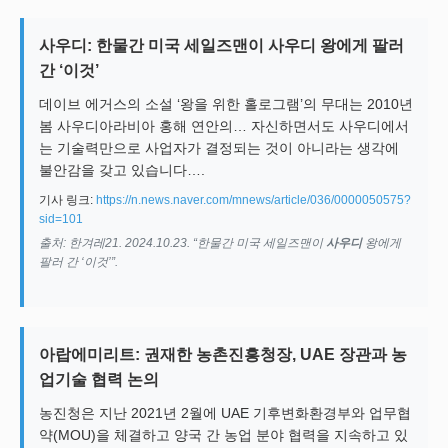
사우디: 한물간 미국 세일즈맨이 사우디 왕에게 팔러
간 ‘이것’
데이브 에거스의 소설 ‘왕을 위한 홀로그램’의 무대는 2010년
봄 사우디아라비아 홍해 연안의… 자신하면서도 사우디에서
는 기술력만으로 사업자가 결정되는 것이 아니라는 생각에
불안감을 갖고 있습니다….
기사 링크:
https://n.news.naver.com/mnews/article/036/0000050575?
sid=101
출처: 한겨레21. 2024.10.23. “한물간 미국 세일즈맨이
사우디
왕에게
팔러 간 ‘이것’”.
아랍에미리트: 권재한 농촌진흥청장, UAE 장관과 농
업기술 협력 논의
농진청은 지난 2021년 2월에 UAE 기후변화환경부와 업무협
약(MOU)을 체결하고 양국 간 농업 분야 협력을 지속하고 있