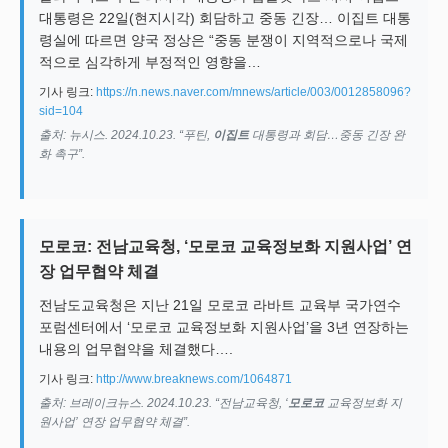
대통령은 22일(현지시각) 회담하고 중동 긴장… 이집트 대통
령실에 따르면 양국 정상은 “중동 분쟁이 지역적으로나 국제
적으로 심각하게 부정적인 영향을…
기사 링크:
https://n.news.naver.com/mnews/article/003/0012858096?
sid=104
출처: 뉴시스. 2024.10.23. “푸틴,
이집트
대통령과 회담…중동 긴장 완
화 촉구”.
모로코: 전남교육청, ‘모로코 교육정보화 지원사업’ 연
장 업무협약 체결
전남도교육청은 지난 21일 모로코 라바트 교육부 국가연수
포럼센터에서 ‘모로코 교육정보화 지원사업’을 3년 연장하는
내용의 업무협약을 체결했다….
기사 링크:
http://www.breaknews.com/1064871
출처: 브레이크뉴스. 2024.10.23. “전남교육청, ‘
모로코
교육정보화 지
원사업’ 연장 업무협약 체결”.