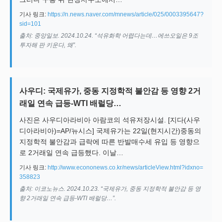
기사 링크:
https://n.news.naver.com/mnews/article/025/0003395647?
sid=101
출처: 중앙일보. 2024.10.24. “석유화학 어렵다는데…에쓰오일은 9조
투자해 판 키운다, 왜”.
사우디: 국제유가, 중동 지정학적 불안감 등 영향 2거
래일 연속 급등-WTI 배럴당…
사진은 사우디아라비아 아람코의 석유저장시설. [지다(사우
디아라비아)=AP/뉴시스] 국제유가는 22일(현지시간)중동의
지정학적 불안감과 급락에 따른 반발매수세 유입 등 영향으
로 2거래일 연속 급등했다. 이날…
기사 링크:
http://www.econonews.co.kr/news/articleView.html?idxno=
358823
출처: 이코노뉴스. 2024.10.23. “국제유가, 중동 지정학적 불안감 등 영
향 2거래일 연속 급등-WTI 배럴당…”.