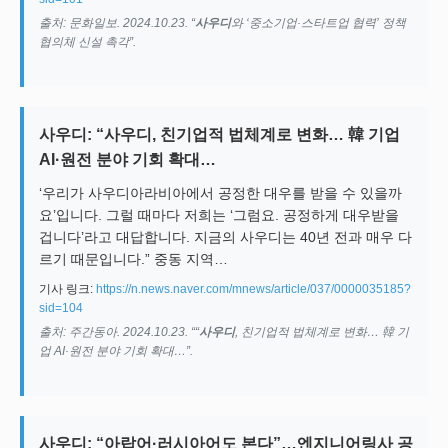
출처: 문화일보. 2024.10.23. “
사우디
와 ‘중소기업·스타트업 협력’ 정책
협의체 신설 촉각”.
사우디: “사우디, 친기업적 법체계로 변화… 韓 기업
AI·원전 분야 기회 확대…
‘우리가 사우디아라비아에서 공정한 대우를 받을 수 있을까
요’입니다. 그럴 때마다 저희는 ‘그럼요. 공정하게 대우받을
겁니다’라고 대답합니다. 지금의 사우디는 40년 전과 매우 다
르기 때문입니다.” 중동 지역…
기사 링크:
https://n.news.naver.com/mnews/article/037/0000035185?
sid=104
출처: 주간동아. 2024.10.23. ““
사우디
, 친기업적 법체계로 변화… 韓 기
업 AI·원전 분야 기회 확대…”.
사우디: “아랍어·러시아어도 본다”…엔지니어링사 공