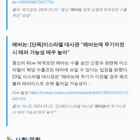
de=1065588873927754
출처: 메가경제. 2024.10.23. “풍산 "
레바논
정부 요청에 박격포탄 수출
추진" 파장”.
레바논: [단독]이스라엘 대사관 “레바논에 무기이전
시 테러 가능성 매우 높아”
풍산의 81㎜ 박격포탄 레바논 수출 승인 신청과 관련해 이스
라엘이 해당 수출건은 테러에 쓰일 수 있다는 입장을 밝혔다.
23일 이스라엘 대사관은 “레바논에 무기가 이전될 경우 헤즈
볼라 테러리스트 손에 들어갈 가능성이…
기사 링크:
https://n.news.naver.com/mnews/article/417/0001034171?
sid=101
출처: 머니S. 2024.10.23. “[단독]이스라엘 대사관 "
레바논
에 무기이전
시 테러 가능성 매우 높아"”.