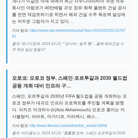
게다가 이같은 악재 속에서 최근 사우디아라비아 국영 석유
회사인 아람코가 40만배럴 규모 정유·화학 플랜트 건설 공사
를 전면 재검토하기로 하면서 해외 건설 수주 목표액 달성에
는 어두운 그림자가 지고 있다….
기사 링크:
https://www.ekn.kr/web/view.php?key=202410230210797
91
출처: 에너지경제. 2024.10.23. ““공사비↑·발주 無”…올해 해외건설 수
주 목표 달성 힘들다”.
모로코: 모로코 정부, 스페인·포르투갈과 2030 월드컵
공동 개최 대비 인프라 구…
스페인, 포르투갈과 2030년 FIFA 월드컵을 공동 개최하는 모
로코 정부가 대규모 인프라 프로젝트를 추진할 계획을 밝혔
다. 아지즈 아크하누슈(Aziz Akhannouch) 모로코 총리는 카
사블랑카, 라바트, 아가디르, 마라케시, 페스…
기사 링크:
http://www.ttlnews.com/article/biz_world/16858
출처: 티티엘뉴스. 2024.10.23. “
모로코
정부, 스페인·포르투갈과 2030