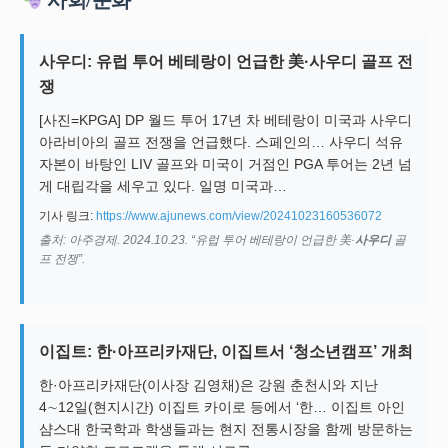
사회/문화
사우디: 유럽 투어 베테랑이 언급한 美·사우디 골프 전
쟁
[사진=KPGA] DP 월드 투어 17년 차 베테랑이 미국과 사우디
아라비아의 골프 전쟁을 언급했다. 스페인의… 사우디 석유
자본이 바탕인 LIV 골프와 미국이 거점인 PGA 투어는 2년 넘
게 대립각을 세우고 있다. 일명 미국과…
기사 링크:
https://www.ajunews.com/view/20241023160536072
출처: 아주경제. 2024.10.23. “유럽 투어 베테랑이 언급한 美·
사우디
골
프 전쟁”.
이집트: 한·아프리카재단, 이집트서 ‘청소년캠프’ 개최
한·아프리카재단(이사장 김영채)은 강원 춘천시와 지난
4∼12일(현지시간) 이집트 카이로 등에서 ‘한… 이집트 아인
샴스대 한국학과 학생들과는 현지 전통시장을 함께 방문하는