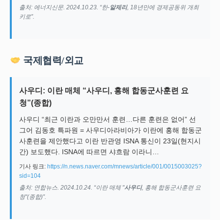
출처: 에너지신문. 2024.10.23. “한-
알제리
, 18년만에 경제공동위 개최
키로”.
국제협력/외교
사우디: 이란 매체 “사우디, 홍해 합동군사훈련 요
청”(종합)
사우디 “최근 이란과 오만만서 훈련…다른 훈련은 없어” 선
그어 김동호 특파원 = 사우디아라비아가 이란에 홍해 합동군
사훈련을 제안했다고 이란 반관영 ISNA 통신이 23일(현지시
간) 보도했다. ISNA에 따르면 샤흐람 이라니…
기사 링크:
https://n.news.naver.com/mnews/article/001/0015003025?
sid=104
출처: 연합뉴스. 2024.10.24. “이란 매체 "
사우디
, 홍해 합동군사훈련 요
청"(종합)”.