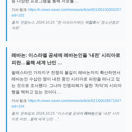
등 다양한 프로그램을 통해 서로를…
기사 링크:
https://n.news.naver.com/mnews/article/001/0015000325?
sid=102
출처: 연합뉴스. 2024.10.23. “한·아프리카재단,
이집트
서 ‘청소년캠프’
개최”.
레바논: 이스라엘 공세에 레바논인들 ‘내전’ 시리아로
피란…올해 세계 난민 …
팔레스타인 가자지구 전쟁의 불길이 레바논까지 확산하면서
레바논인 수십만 명이 내전 중인 시리아로 피란을 떠나고 있
는 것으로 조사됐다. 그나마 인명피해가 덜한 ‘차악’의 시리아
행을 택하고 있는 것이다….
기사 링크:
https://n.news.naver.com/mnews/article/021/0002667104?
sid=104
출처: 문화일보. 2024.10.23. “이스라엘 공세에
레바논
인들 ‘내전’ 시리
아로 피란…올해 세계 난민 …”.