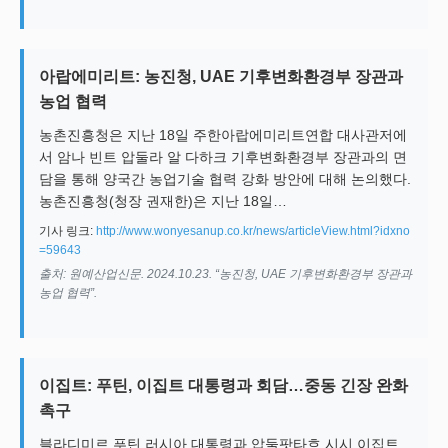
아랍에미리트: 농진청, UAE 기후변화환경부 장관과
농업 협력
농촌진흥청은 지난 18일 주한아랍에미리트연합 대사관저에
서 암나 빈트 압둘라 알 다하크 기후변화환경부 장관과의 면
담을 통해 양국간 농업기술 협력 강화 방안에 대해 논의했다.
농촌진흥청(청장 권재한)은 지난 18일…
기사 링크:
http://www.wonyesanup.co.kr/news/articleView.html?idxno
=59643
출처: 원예산업신문. 2024.10.23. “농진청, UAE 기후변화환경부 장관과
농업 협력”.
이집트: 푸틴, 이집트 대통령과 회담…중동 긴장 완화
촉구
블라디미르 푸틴 러시아 대통령과 압둘팟타흐 시시 이집트