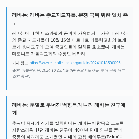
레바논: 레바논 종교지도자들, 분쟁 극복 위한 일치 촉
구
레바논에 대한 이스라엘의 공격이 가속회되는 가운데 레바논
의 종교 지도자들이 10월 16일 마로니트 가톨릭교회의 브케
르케 총대교구에 모여 종교인들의 일치를 호소했다. 레바논
마로니트 가톨릭교회의 수장인 베카라…
기사 링크:
https://www.catholictimes.org/article/20241018500096
출처: 가톨릭신문. 2024.10.23. “
레바논
종교지도자들, 분쟁 극복 위한
일치 촉구”.
레바논: 분열로 무너진 백향목의 나라 레바논 친구에
게
추워야 목재의 진가를 발휘한다는 레바논 백향목을 그토록
자랑스러워 했던 레바논 친구여, 40여년 만에 안부를 묻네.
중동의 파리라고 소개했던 자네의 고향 베이루트(Beirut)가