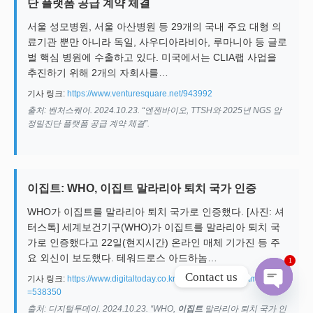
단 플랫폼 공급 계약 체결
서울 성모병원, 서울 아산병원 등 29개의 국내 주요 대형 의
료기관 뿐만 아니라 독일, 사우디아라비아, 루마니아 등 글로
벌 핵심 병원에 수출하고 있다. 미국에서는 CLIA랩 사업을
추진하기 위해 2개의 자회사를…
기사 링크:
https://www.venturesquare.net/943992
출처: 벤처스퀘어. 2024.10.23. “엔젠바이오, TTSH와 2025년 NGS 암
정밀진단 플랫폼 공급 계약 체결”.
이집트: WHO, 이집트 말라리아 퇴치 국가 인증
WHO가 이집트를 말라리아 퇴치 국가로 인증했다. [사진: 셔
터스톡] 세계보건기구(WHO)가 이집트를 말라리아 퇴치 국
가로 인증했다고 22일(현지시간) 온라인 매체 기가진 등 주
요 외신이 보도했다. 테워드로스 아드하놈…
1
Contact us
기사 링크:
https://www.digitaltoday.co.kr/news/articleView.html?idxno
=538350
Open c
출처: 디지털투데이. 2024.10.23. “WHO,
이집트
말라리아 퇴치 국가 인